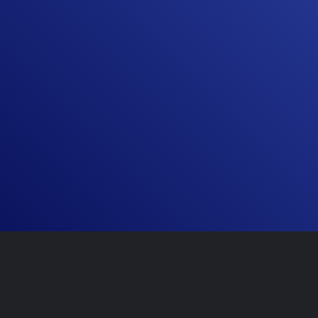
Liderazgo femenino y
Men
conciliación: una mirada real
el d
al talento en la alta dirección
lid