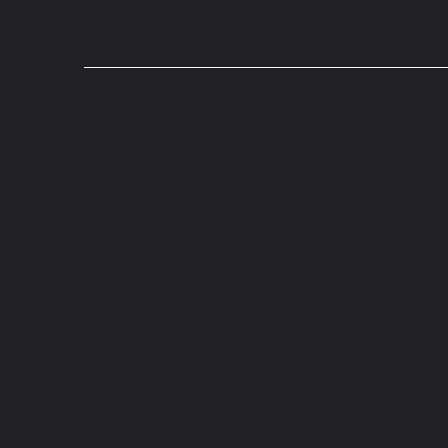
Colombia
contacto@aristosweb.com
Teléfono: 601 4897933 / 300912
Bogotá:
Carrera 9A No 99-04
- E
Citibank - Ofi. 405
Medellín:
Carrera 43A No. 1-50
O
Edificio San Fernando Plaza
Barranquilla:
Calle 77B No. 57-1
Edificio GreenTower