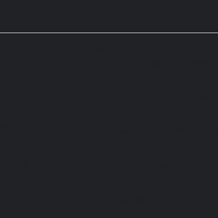
Panamá
aristospanama@aristosweb
om
0777
(507) 202 10 01 - (507) 380 
dificio
64
Green Towers – Torre B
, P
fi 456 -
3
Calle Darien y Punta
03
Ofi 809 -
Coronado.
Punta Pacífica