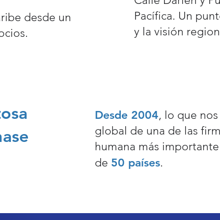
Calle Darién y P
Pacífica. Un punt
aribe desde un
y la visión region
ocios.
tosa
Desde 2004
, lo que nos
global de una de las fir
hase
humana más importante 
50 países
de
.