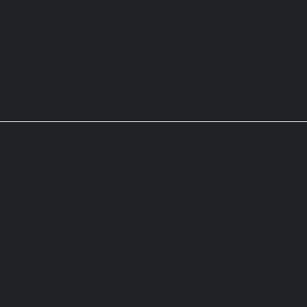
Panamá
aristospanama@aristosweb
om
0777
(507) 202 10 01 - (507) 380 
dificio
64
Green Towers – Torre B
, P
fi 456 -
3
Calle Darien y Punta
03
Ofi 809 -