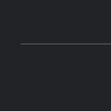
Colombia
contacto@aristosweb.com
Teléfono: 601 4897933 / 300912
Bogotá:
Carrera 9A No 99-04
- E
Citibank - Ofi. 405
Medellín:
Carrera 43A No. 1-50
O
Edificio San Fernando Plaza
Barranquilla:
Calle 77B No. 57-1