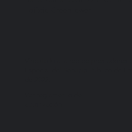
Edificio GreenTower
Vinculado a la red de prestadores 
Especial del Servicio Público de E
de 2022.
Ver reglamento de
autorización