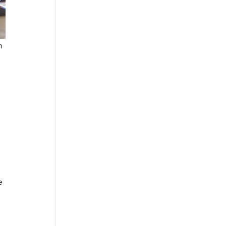
n 
 
e 