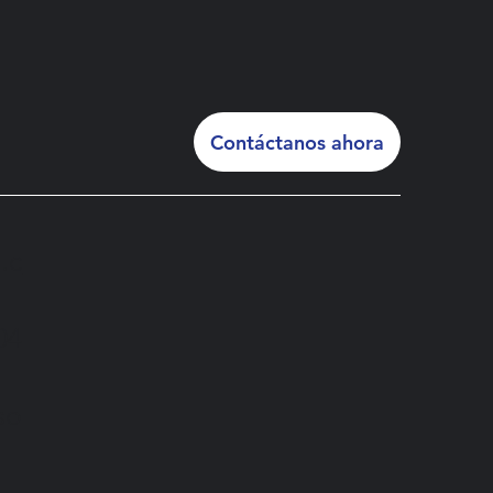
Contáctanos ahora
.c
04
iso