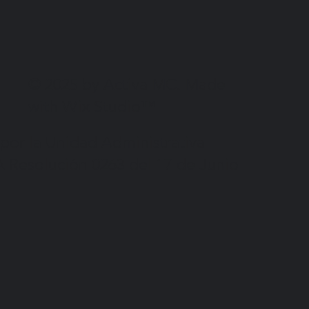
© 2025 by Activa MC. Made
with Wix Studio™
 por la Unidad Administrativa
A Resolución 0263 del 17 de Junio