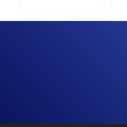
Liderazgo femenino y
¿Qu
conciliación: una mirada real
de 
al talento en la alta dirección
cla