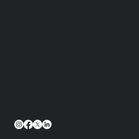
Panamá
aristospanama@aristosweb.com
(507) 202 10 01 - (507) 380 04 64
Green Towers – Torre B
, Piso 3
Calle Darien y Punta Coronado.
Punta Pacífica
Colombia
contacto@aristosweb.com
Teléfono: 601 4897933 / 3009120777
Bogotá:
Carrera 9A No 99-04
- Edificio Citibank - Ofi. 405
Medellín:
Carrera 43A No. 1-50
Ofi 456 - Edificio San Fernando Plaza
Barranquilla:
Calle 77B No. 57-103
Ofi 809 - Edificio GreenTower