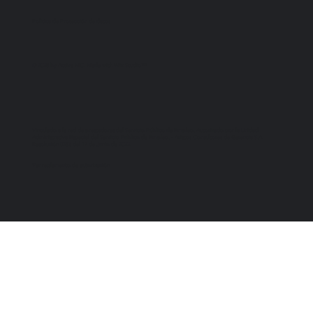
Politica de Protección de datos
© 2025 by Activa MC. Made with Wix Studio™
Vinculado a la red de prestadores del Servicio Público de Empleo. Autorizado por la Unidad
Administrativa Especial del Servicio Público de Empleo. - Aristos Consultores de Gerencia S.A
Resolución 0263 del 17 de Junio de 2022.
Ver reglamento de autorización